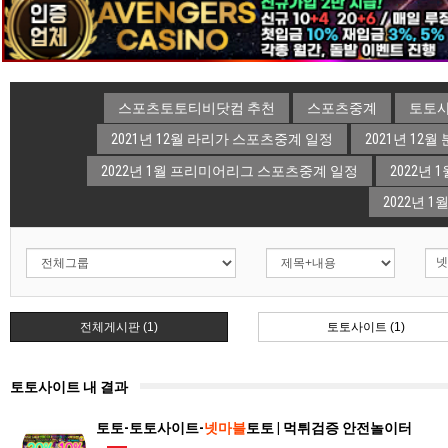
스포츠토토티비닷컴 추천
스포츠중계
토토
2021년 12월 라리가 스포츠중계 일정
2021년 1
2022년 1월 프리미어리그 스포츠중계 일정
2022년
2022년 
전체게시판 (1)
토토사이트 (1)
토토사이트 내 결과
토토-토토사이트-
넷마블
토토 | 먹튀검증 안전놀이터