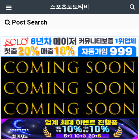
스포츠토토티비
Post Search