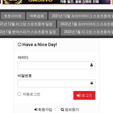
토토사이트
먹튀검증
2021년 12월 프리미어리그 스포츠중계
021년 12월 리그앙 스포츠중계 일정
2022년 1월 프리미어리그 스포츠
022년 1월 분데스리가 스포츠중계 일정
2022년 1월 리그앙 스포츠중계
Have a Nice Day!
아이디
비밀번호
자동로그인
로그인
회원가입
정보찾기