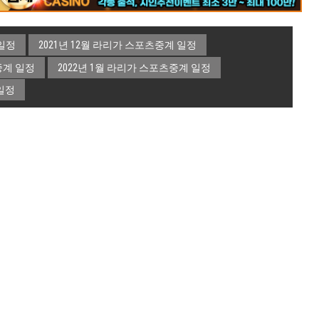
 일정
2021년 12월 라리가 스포츠중계 일정
중계 일정
2022년 1월 라리가 스포츠중계 일정
 일정