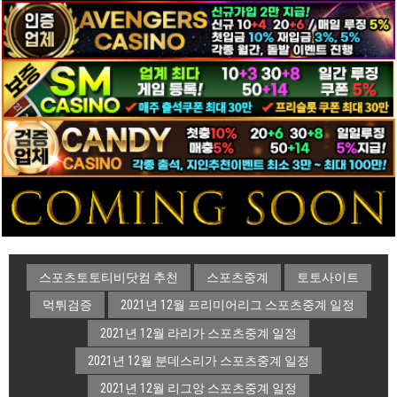
스포츠토토티비닷컴 추천
스포츠중계
토토사이트
먹튀검증
2021년 12월 프리미어리그 스포츠중계 일정
2021년 12월 라리가 스포츠중계 일정
2021년 12월 분데스리가 스포츠중계 일정
2021년 12월 리그앙 스포츠중계 일정