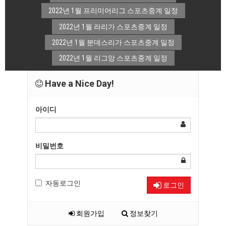
2022년 1월 프리미어리그 스포츠중계 일정
2022년 1월 라리가 스포츠중계 일정
2022년 1월 분데스리가 스포츠중계 일정
2022년 1월 리그앙 스포츠중계 일정
Have a Nice Day!
아이디
비밀번호
자동로그인
로그인
회원가입
정보찾기