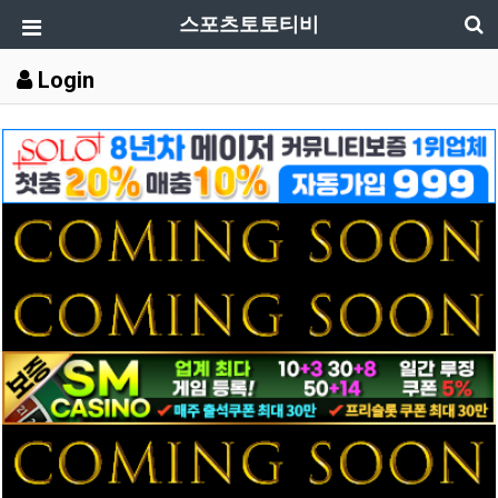
스포츠토토티비
Login