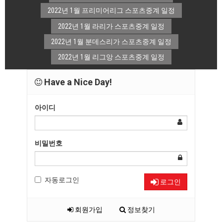
2022년 1월 프리미어리그 스포츠중계 일정
2022년 1월 라리가 스포츠중계 일정
2022년 1월 분데스리가 스포츠중계 일정
2022년 1월 리그앙 스포츠중계 일정
Have a Nice Day!
아이디
비밀번호
자동로그인
로그인
회원가입
정보찾기