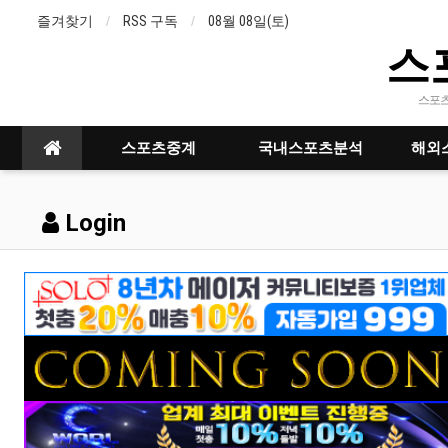
즐겨찾기
RSS 구독
08월 08일(토)
스
스포츠
스포츠중계
국내스포츠분석
해외
Login