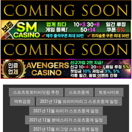
스포츠토토티비닷컴 추천
스포츠중계
토토사이트
먹튀검증
2021년 12월 프리미어리그 스포츠중계 일정
2021년 12월 라리가 스포츠중계 일정
2021년 12월 분데스리가 스포츠중계 일정
2021년 12월 리그앙 스포츠중계 일정