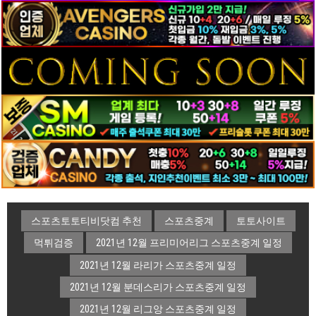
스포츠토토티비닷컴 추천
스포츠중계
토토사이트
먹튀검증
2021년 12월 프리미어리그 스포츠중계 일정
2021년 12월 라리가 스포츠중계 일정
2021년 12월 분데스리가 스포츠중계 일정
2021년 12월 리그앙 스포츠중계 일정