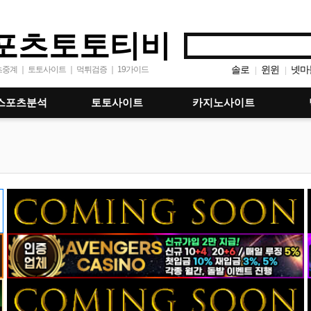
포츠토토티비
솔로
윈윈
넷마
중계 ｜ 토토사이트 ｜ 먹튀검증 ｜ 19가이드
|
|
스포츠분석
토토사이트
카지노사이트