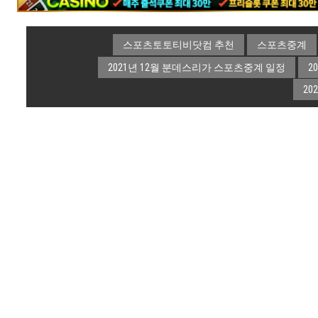
스포츠토토티비닷컴 추천
스포츠중계
2021년 12월 분데스리가 스포츠중계 일정
2
2