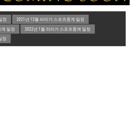
 일정
2021년 12월 라리가 스포츠중계 일정
중계 일정
2022년 1월 라리가 스포츠중계 일정
 일정