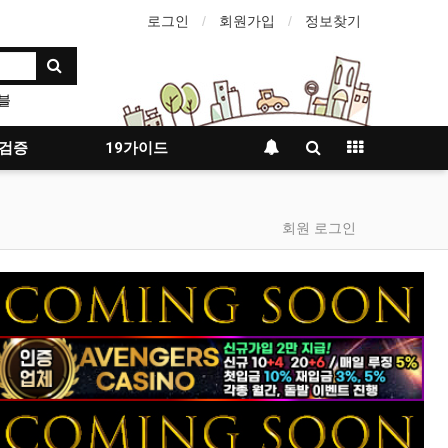
로그인
회원가입
정보찾기
블
검증
19가이드
회원 로그인