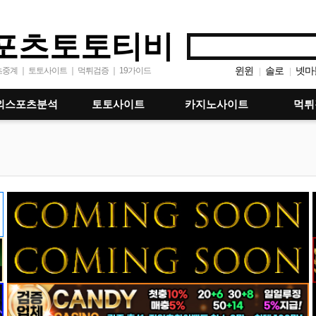
포츠토토티비
윈윈
솔로
넷마
중계 ｜ 토토사이트 ｜ 먹튀검증 ｜ 19가이드
|
|
외스포츠분석
토토사이트
카지노사이트
먹튀