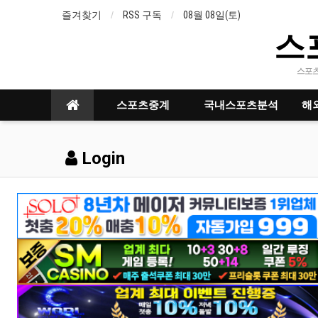
즐겨찾기
RSS 구독
08월 08일(토)
스
스포츠
스포츠중계
국내스포츠분석
해
Login