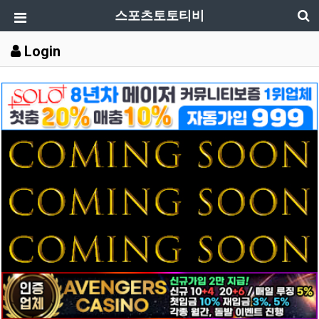
스포츠토토티비
Login