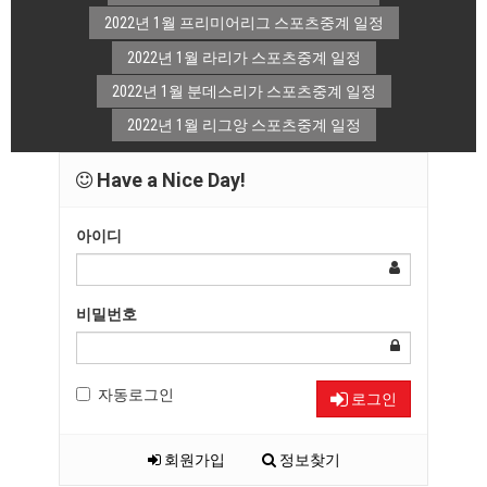
2022년 1월 프리미어리그 스포츠중계 일정
2022년 1월 라리가 스포츠중계 일정
2022년 1월 분데스리가 스포츠중계 일정
2022년 1월 리그앙 스포츠중계 일정
Have a Nice Day!
아이디
비밀번호
자동로그인
로그인
회원가입
정보찾기