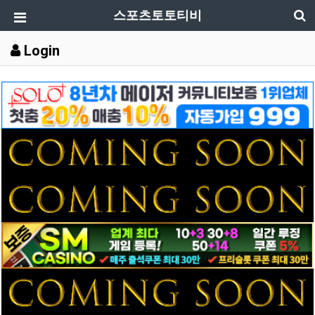
스포츠토토티비
Login