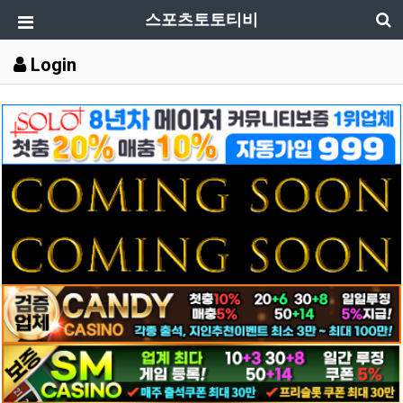
스포츠토토티비
Login