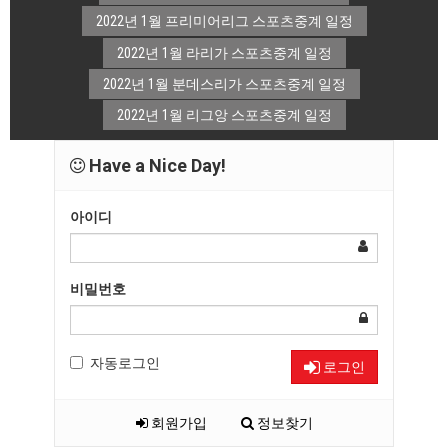
2022년 1월 프리미어리그 스포츠중계 일정
2022년 1월 라리가 스포츠중계 일정
2022년 1월 분데스리가 스포츠중계 일정
2022년 1월 리그앙 스포츠중계 일정
Have a Nice Day!
아이디
비밀번호
자동로그인
로그인
회원가입
정보찾기