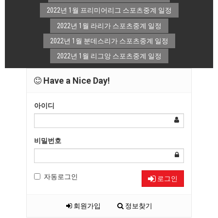
2022년 1월 프리미어리그 스포츠중계 일정
2022년 1월 라리가 스포츠중계 일정
2022년 1월 분데스리가 스포츠중계 일정
2022년 1월 리그앙 스포츠중계 일정
Have a Nice Day!
아이디
비밀번호
자동로그인
로그인
회원가입
정보찾기