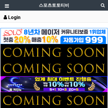
스포츠토토티비
Login