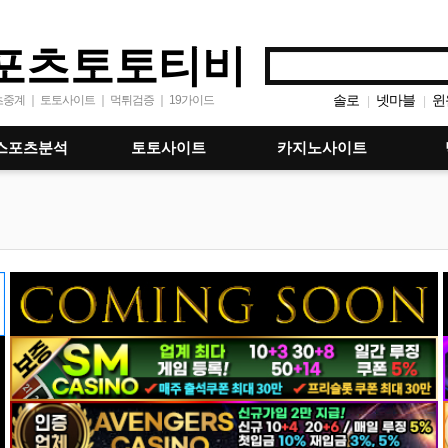
포츠토토티비
솔로
넷마블
윈
중계 ｜ 토토사이트 ｜ 먹튀검증 ｜ 19가이드
|
|
스포츠분석
토토사이트
카지노사이트