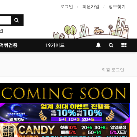
로그인
회원가입
정보찾기
윈
먹튀검증
19가이드
회원 로그인