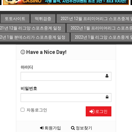
토토사이트
먹튀검증
2021년 12월 프리미어리그 스포츠중계
021년 12월 리그앙 스포츠중계 일정
2022년 1월 프리미어리그 스포츠
022년 1월 분데스리가 스포츠중계 일정
2022년 1월 리그앙 스포츠중계
Have a Nice Day!
아이디
비밀번호
자동로그인
로그인
회원가입
정보찾기