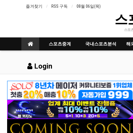
즐겨찾기
RSS 구독
08월 06일(목)
스
스포츠
스포츠중계
국내스포츠분석
해
Login