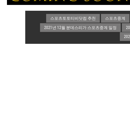
스포츠토토티비닷컴 추천
스포츠중계
2021년 12월 분데스리가 스포츠중계 일정
2
2