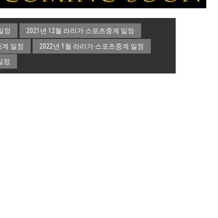
 일정
2021년 12월 라리가 스포츠중계 일정
중계 일정
2022년 1월 라리가 스포츠중계 일정
 일정