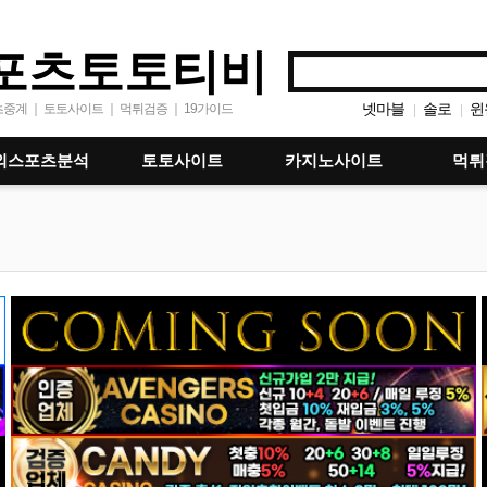
포츠토토티비
넷마블
솔로
윈
중계 ｜ 토토사이트 ｜ 먹튀검증 ｜ 19가이드
|
|
외스포츠분석
토토사이트
카지노사이트
먹튀