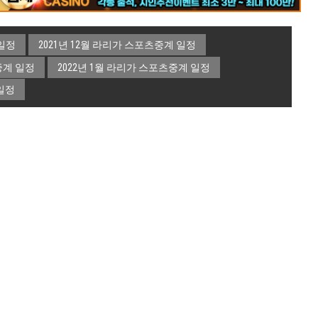
 일정
2021년 12월 라리가 스포츠중계 일정
중계 일정
2022년 1월 라리가 스포츠중계 일정
 일정