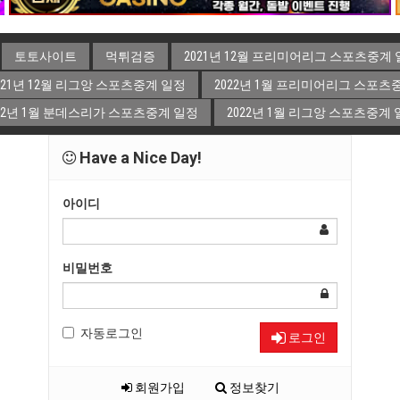
토토사이트
먹튀검증
2021년 12월 프리미어리그 스포츠중계
021년 12월 리그앙 스포츠중계 일정
2022년 1월 프리미어리그 스포츠
022년 1월 분데스리가 스포츠중계 일정
2022년 1월 리그앙 스포츠중계
Have a Nice Day!
아이디
비밀번호
자동로그인
로그인
회원가입
정보찾기