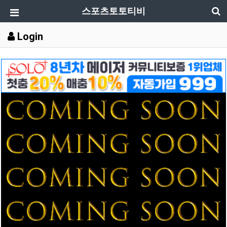
스포츠토토티비
Login