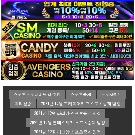
스포츠토토티비닷컴 추천
스포츠중계
토토사이트
먹튀검증
2021년 12월 프리미어리그 스포츠중계 일정
2021년 12월 라리가 스포츠중계 일정
2021년 12월 분데스리가 스포츠중계 일정
2021년 12월 리그앙 스포츠중계 일정