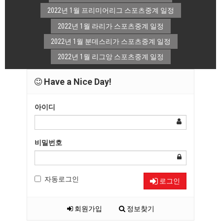
2022년 1월 프리미어리그 스포츠중계 일정
2022년 1월 라리가 스포츠중계 일정
2022년 1월 분데스리가 스포츠중계 일정
2022년 1월 리그앙 스포츠중계 일정
Have a Nice Day!
아이디
비밀번호
자동로그인
로그인
회원가입
정보찾기