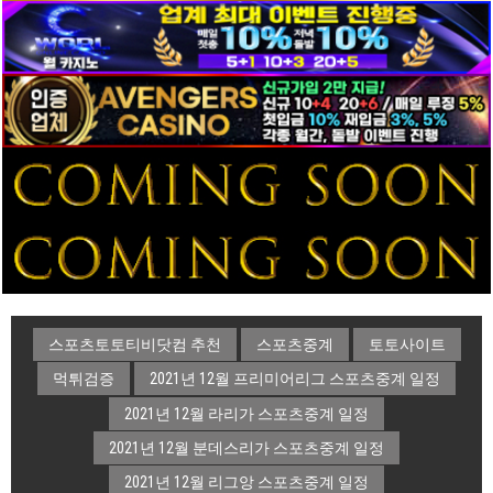
스포츠토토티비닷컴 추천
스포츠중계
토토사이트
먹튀검증
2021년 12월 프리미어리그 스포츠중계 일정
2021년 12월 라리가 스포츠중계 일정
2021년 12월 분데스리가 스포츠중계 일정
2021년 12월 리그앙 스포츠중계 일정