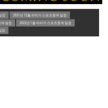
 일정
2021년 12월 라리가 스포츠중계 일정
중계 일정
2022년 1월 라리가 스포츠중계 일정
 일정