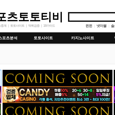
포츠토토티비
윈윈
넷마블
솔
중계 ｜ 토토사이트 ｜ 먹튀검증 ｜ 19가이드
|
|
스포츠분석
토토사이트
카지노사이트