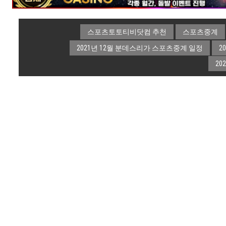
스포츠토토티비닷컴 추천
스포츠중계
2021년 12월 분데스리가 스포츠중계 일정
2
2