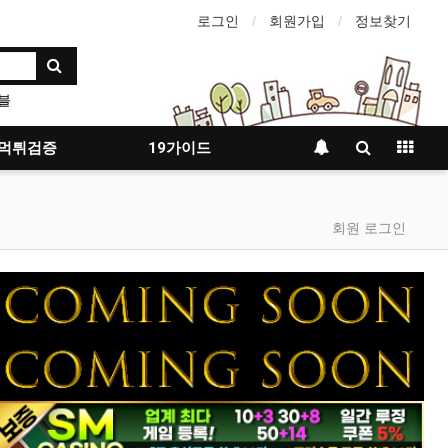
로그인
회원가입
정보찾기
블
먹튀검증
19가이드
회원 로그인