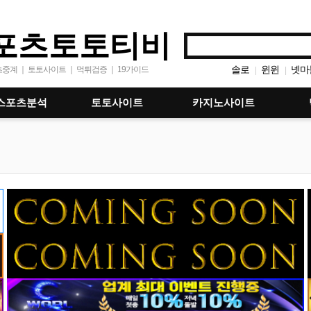
포츠토토티비
솔로
윈윈
넷마
중계 ｜ 토토사이트 ｜ 먹튀검증 ｜ 19가이드
|
|
스포츠분석
토토사이트
카지노사이트