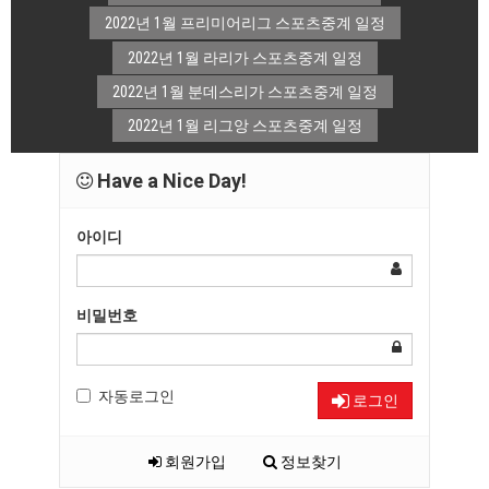
2022년 1월 프리미어리그 스포츠중계 일정
2022년 1월 라리가 스포츠중계 일정
2022년 1월 분데스리가 스포츠중계 일정
2022년 1월 리그앙 스포츠중계 일정
Have a Nice Day!
아이디
비밀번호
자동로그인
로그인
회원가입
정보찾기