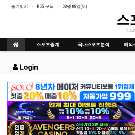
즐겨찾기
RSS 구독
08월 08일(토)
스
스포츠
스포츠중계
국내스포츠분석
해외
Login