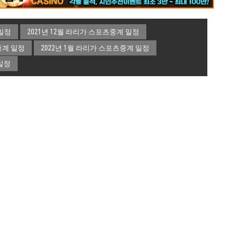
 일정
2021년 12월 라리가 스포츠중계 일정
중계 일정
2022년 1월 라리가 스포츠중계 일정
 일정