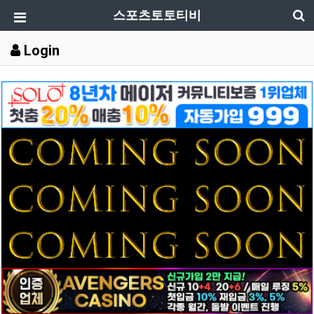
스포츠토토티비
Login