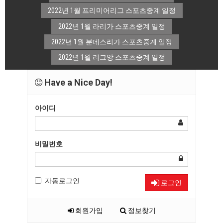
2022년 1월 프리미어리그 스포츠중계 일정
2022년 1월 라리가 스포츠중계 일정
2022년 1월 분데스리가 스포츠중계 일정
2022년 1월 리그앙 스포츠중계 일정
Have a Nice Day!
아이디
비밀번호
자동로그인
로그인
회원가입
정보찾기