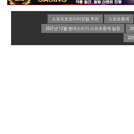
스포츠토토티비닷컴 추천
스포츠중계
2021년 12월 분데스리가 스포츠중계 일정
2
2