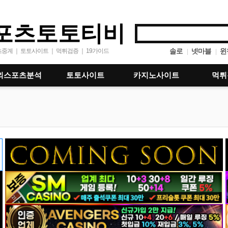
포츠토토티비
솔로
넷마블
윈
중계 ｜ 토토사이트 ｜ 먹튀검증 ｜ 19가이드
|
|
외스포츠분석
토토사이트
카지노사이트
먹튀