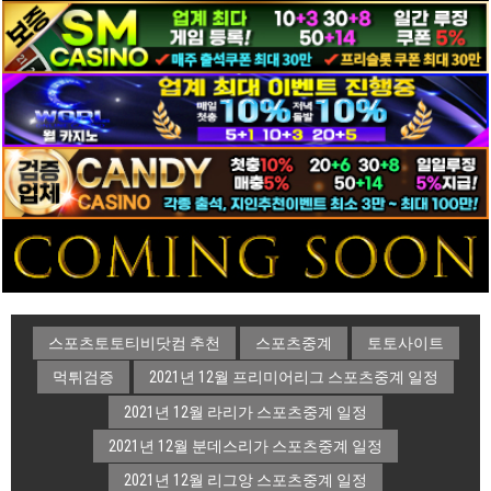
스포츠토토티비닷컴 추천
스포츠중계
토토사이트
먹튀검증
2021년 12월 프리미어리그 스포츠중계 일정
2021년 12월 라리가 스포츠중계 일정
2021년 12월 분데스리가 스포츠중계 일정
2021년 12월 리그앙 스포츠중계 일정