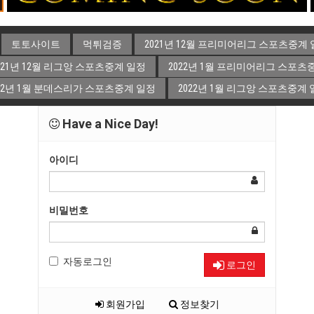
토토사이트
먹튀검증
2021년 12월 프리미어리그 스포츠중계
021년 12월 리그앙 스포츠중계 일정
2022년 1월 프리미어리그 스포츠
022년 1월 분데스리가 스포츠중계 일정
2022년 1월 리그앙 스포츠중계
Have a Nice Day!
아이디
비밀번호
자동로그인
로그인
회원가입
정보찾기