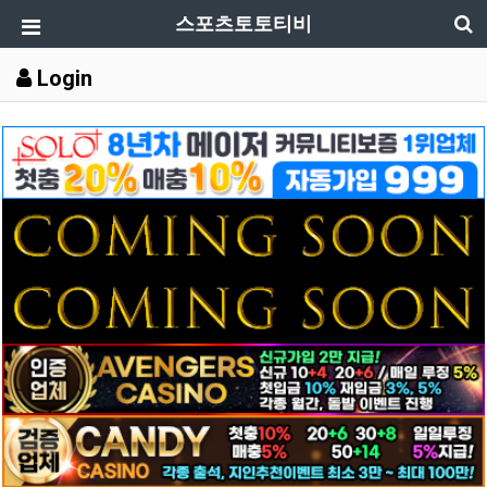
스포츠토토티비
Login