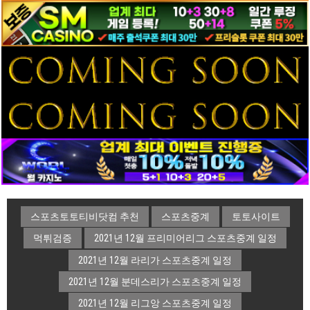
스포츠토토티비닷컴 추천
스포츠중계
토토사이트
먹튀검증
2021년 12월 프리미어리그 스포츠중계 일정
2021년 12월 라리가 스포츠중계 일정
2021년 12월 분데스리가 스포츠중계 일정
2021년 12월 리그앙 스포츠중계 일정