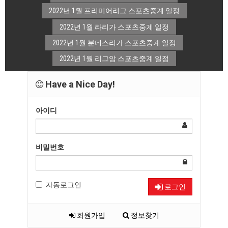
2022년 1월 프리미어리그 스포츠중계 일정
2022년 1월 라리가 스포츠중계 일정
2022년 1월 분데스리가 스포츠중계 일정
2022년 1월 리그앙 스포츠중계 일정
Have a Nice Day!
아이디
비밀번호
자동로그인
로그인
회원가입
정보찾기