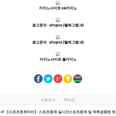
카지노사이트 sm카지노
광고문의 : altopica (텔레그램 id)
광고문의 : altopica (텔레그램 id)
카지노사이트 월카지노
이용안내
PC버전
【스포츠토토티비】 스포츠중계 실시간스포츠중계 및 먹튀검증된 토