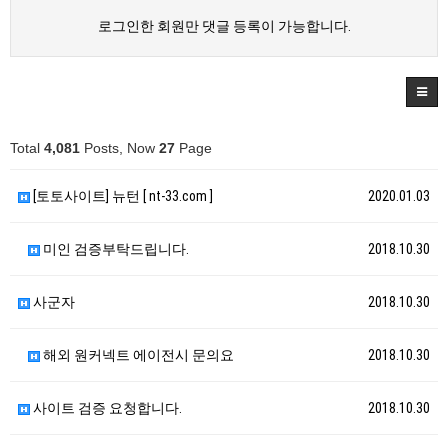
로그인한 회원만 댓글 등록이 가능합니다.
Total
4,081
Posts, Now
27
Page
[토토사이트] 뉴턴 [ nt-33.com ]
2020.01.03
미인 검증부탁드립니다.
2018.10.30
사군자
2018.10.30
해외 원커넥트 에이전시 문의요
2018.10.30
사이트 검증 요청합니다.
2018.10.30