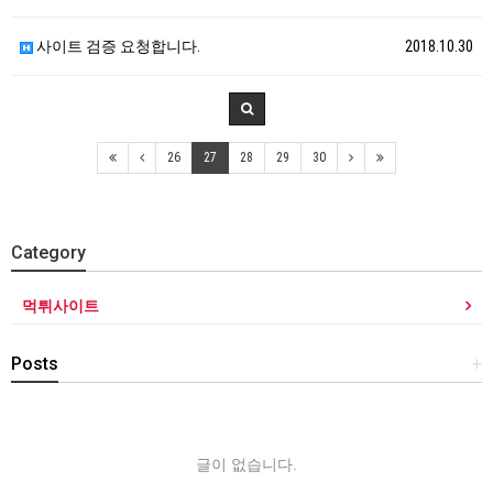
사이트 검증 요청합니다.
2018.10.30
26
27
28
29
30
Category
먹튀사이트
Posts
+
글이 없습니다.