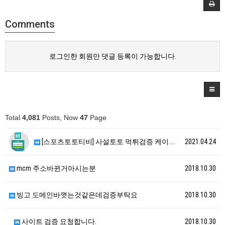
Comments
로그인한 회원만 댓글 등록이 가능합니다.
Total
4,081
Posts, Now
47
Page
[스포츠토토티비] 사설토토 먹튀검증 케이티 [ http…
2021.04.24
mcm 주소바뀐거아시는분
2018.10.30
빙고 도메인바꼇는것같은데검증부탁요
2018.10.30
사이트 검증 요청합니다.
2018.10.30