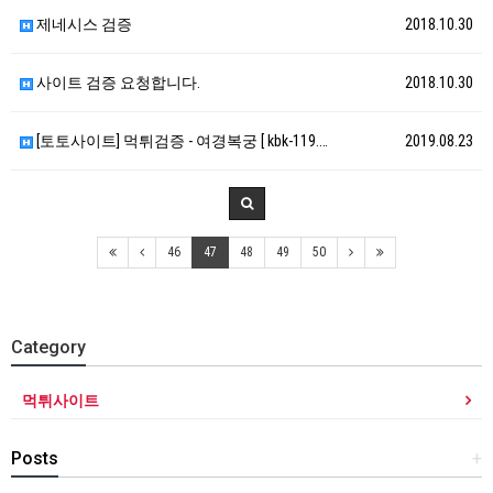
제네시스 검증
2018.10.30
사이트 검증 요청합니다.
2018.10.30
[토토사이트] 먹튀검증 - 여경복궁 [ kbk-119.…
2019.08.23
46
47
48
49
50
Category
먹튀사이트
Posts
+