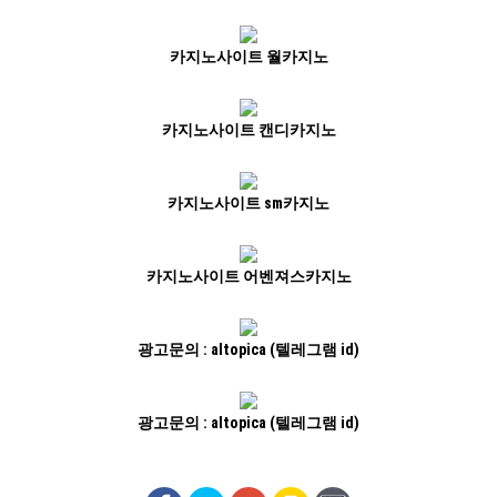
카지노사이트 월카지노
카지노사이트 캔디카지노
카지노사이트 sm카지노
카지노사이트 어벤져스카지노
광고문의 : altopica (텔레그램 id)
광고문의 : altopica (텔레그램 id)