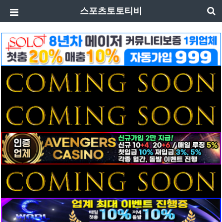
스포츠토토티비