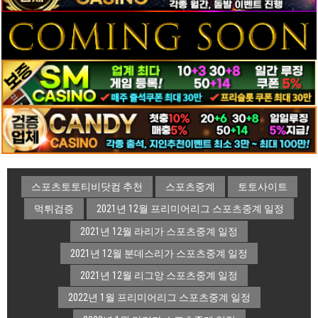
스포츠토토티비닷컴 추천
스포츠중계
토토사이트
먹튀검증
2021년 12월 프리미어리그 스포츠중계 일정
2021년 12월 라리가 스포츠중계 일정
2021년 12월 분데스리가 스포츠중계 일정
2021년 12월 리그앙 스포츠중계 일정
2022년 1월 프리미어리그 스포츠중계 일정