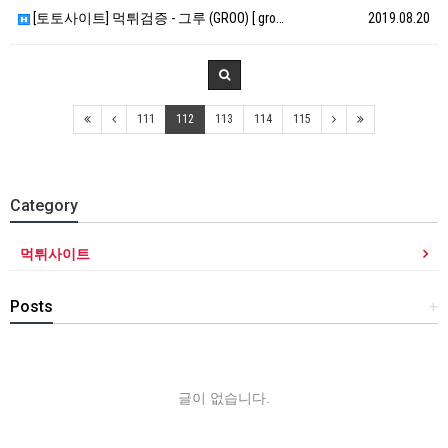
[토토사이트] 먹튀검증 - 그루 (GROO) [ gro…
2019.08.20
111
112
113
114
115
Category
먹튀사이트
Posts
+
글이 없습니다.