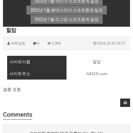
2022년 1월 라리가 스포츠중계 일정
2022년 1월 분데스리가 스포츠중계 일정
2022년 1월 리그앙 스포츠중계 일정
힐탑
먹튀검증
0
3,368
2018.10.30 18:27
사이트이름
힐탑
사이트주소
hill119.com
검증 요청
Comments