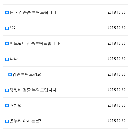
등대 검증좀 부탁드립니다
2018.10.30
502
2018.10.30
미드필더 검증부탁드립니다
2018.10.30
나나
2018.10.30
검증부탁드려요
2018.10.30
렛잇비 검증 부탁드립니다
2018.10.30
매치업
2018.10.30
온누리 아시는분?
2018.10.30