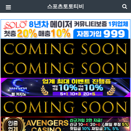
스포츠토토티비