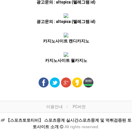
광고문의 : altopica (텔레그램 id)
광고문의 : altopica (텔레그램 id)
카지노사이트 캔디카지노
카지노사이트 월카지노
이용안내
PC버전
【스포츠토토티비】 스포츠중계 실시간스포츠중계 및 먹튀검증된 토
토사이트 소개
All rights reserved.