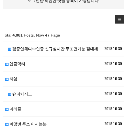
로그인한 회원만 댓글 등록이 가능합니다.
Total
4,081
Posts, Now
47
Page
검증업체다수인증 신규실시간 무조건가능 절대제제X to…
2018.10.30
입금먹티
2018.10.30
타임
2018.10.30
슈퍼카지노
2018.10.30
미라클
2018.10.30
피망벳 주소 아시는분
2018.10.30