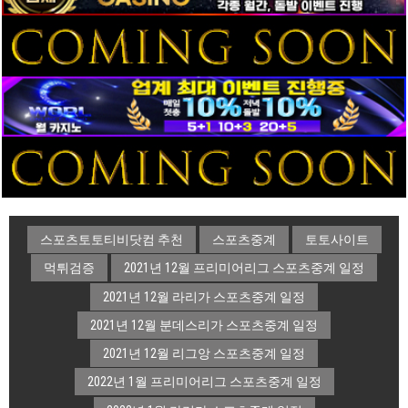
스포츠토토티비닷컴 추천
스포츠중계
토토사이트
먹튀검증
2021년 12월 프리미어리그 스포츠중계 일정
2021년 12월 라리가 스포츠중계 일정
2021년 12월 분데스리가 스포츠중계 일정
2021년 12월 리그앙 스포츠중계 일정
2022년 1월 프리미어리그 스포츠중계 일정