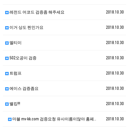
레전드 어코드 검증좀 해주세요
2018.10.30
이거 상도 찐인가요
2018.10.30
엘티이
2018.10.30
502오공이 검증
2018.10.30
트럼프
2018.10.30
에이스 검증좀요
2018.10.30
밸킹!!!
2018.10.30
마블 mv-kk.com 검증요청 유사이름이많아 홈페…
2018.10.30