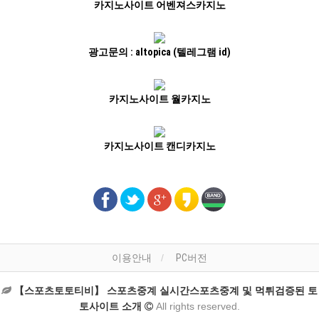
카지노사이트 어벤져스카지노
광고문의 : altopica (텔레그램 id)
카지노사이트 월카지노
카지노사이트 캔디카지노
이용안내
PC버전
【스포츠토토티비】 스포츠중계 실시간스포츠중계 및 먹튀검증된 토
토사이트 소개
All rights reserved.