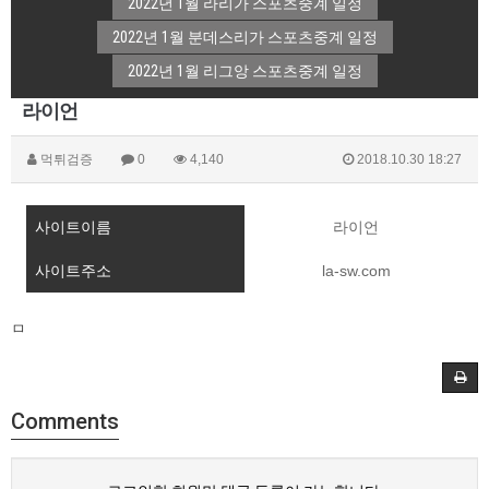
2022년 1월 라리가 스포츠중계 일정
2022년 1월 분데스리가 스포츠중계 일정
2022년 1월 리그앙 스포츠중계 일정
라이언
먹튀검증
0
4,140
2018.10.30 18:27
사이트이름
라이언
사이트주소
la-sw.com
ㅁ
Comments