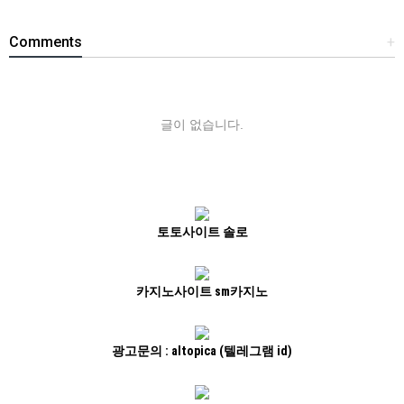
Comments
+
글이 없습니다.
토토사이트 솔로
카지노사이트 sm카지노
광고문의 : altopica (텔레그램 id)