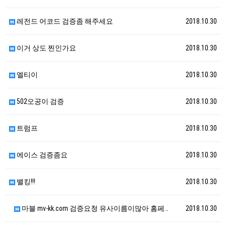
레전드 어코드 검증좀 해주세요
2018.10.30
이거 상도 찐인가요
2018.10.30
엘티이
2018.10.30
502오공이 검증
2018.10.30
트럼프
2018.10.30
에이스 검증좀요
2018.10.30
밸킹!!!
2018.10.30
마블 mv-kk.com 검증요청 유사이름이많아 홈페…
2018.10.30