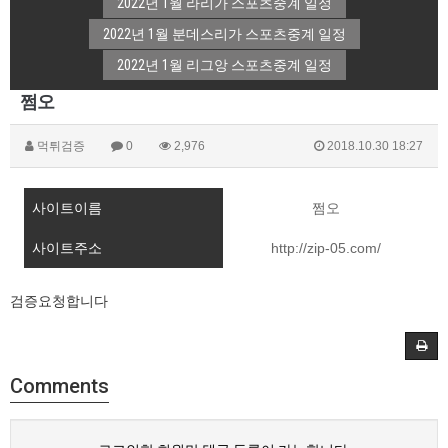
2022년 1월 라리가 스포츠중계 일정
2022년 1월 분데스리가 스포츠중계 일정
2022년 1월 리그앙 스포츠중계 일정
쩜오
먹튀검증
0
2,976
2018.10.30 18:27
사이트이름
쩜오
사이트주소
http://zip-05.com/
검증요청합니다
Comments