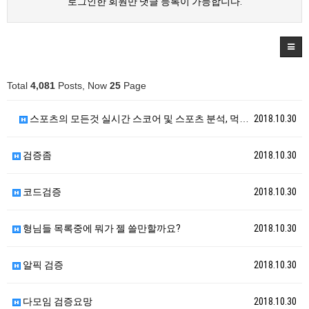
로그인한 회원만 댓글 등록이 가능합니다.
Total
4,081
Posts, Now
25
Page
스포츠의 모든것 실시간 스코어 및 스포츠 분석, 먹튀 …
2018.10.30
검증좀
2018.10.30
코드검증
2018.10.30
형님들 목록중에 뭐가 젤 쓸만할까요?
2018.10.30
알픽 검증
2018.10.30
다모임 검증요망
2018.10.30