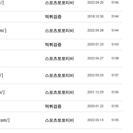
 ]
스포츠토토티비
2022.04.20
5146
먹튀검증
2018.10.30
5144
/ ]
스포츠토토티비
2022.04.28
5144
먹튀검증
2020.01.23
5143
]
스포츠토토티비
2022.06.27
5138
 ]
스포츠토토티비
2022.03.23
5137
 ]
스포츠토토티비
2021.12.29
5136
먹튀검증
2020.01.22
5135
m/ ]
스포츠토토티비
2022.05.13
5135