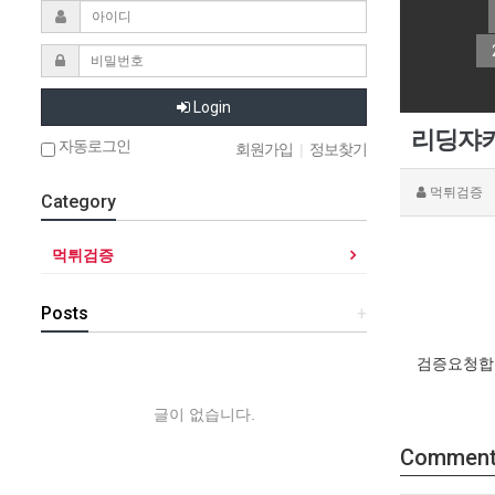
Login
리딩쟈
자동로그인
회원가입
|
정보찾기
먹튀검증
Category
먹튀검증
Posts
+
검증요청
글이 없습니다.
Commen