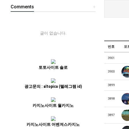
Comments
+
글이 없습니다.
번호
포
3901
토토사이트 솔로
3900
3899
광고문의 : altopica (텔레그램 id)
3898
카지노사이트 월카지노
3897
카지노사이트 어벤져스카지노