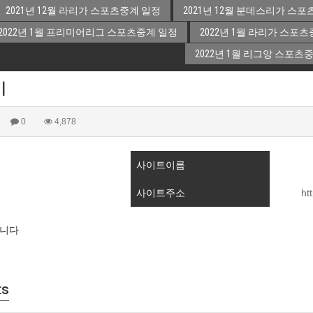
2021년 12월 라리가 스포츠중계 일정
2021년 12월 분데스리가 스
2022년 1월 프리미어리그 스포츠중계 일정
2022년 1월 라리가 스포
2022년 1월 리그앙 스포츠
키
0
4,878
사이트이름
사이트주소
htt
합니다
ts