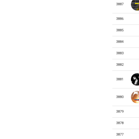
3887
3886
3885
3884
3883
3882
3881
3880
3879
3878
3877