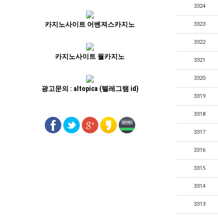
3324
카지노사이트 어벤져스카지노
3323
3322
카지노사이트 월카지노
3321
3320
광고문의 : altopica (텔레그램 id)
3319
3318
3317
3316
3315
3314
3313