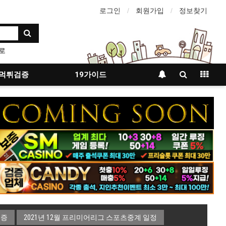
로그인
회원가입
정보찾기
로
먹튀검증
19가이드
검증
2021년 12월 프리미어리그 스포츠중계 일정