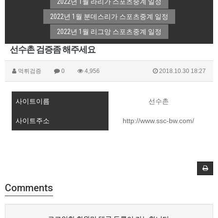
2022년 1월 라리가 스포츠중계 일정
2022년 1월 분데스리가 스포츠중계 일정
2022년 1월 리그앙 스포츠중계 일정
선수촌 검증좀 해주세요
먹튀검증
0
4,956
2018.10.30 18:27
사이트이름
선수촌
사이트주소
http://www.ssc-bw.com/
Comments