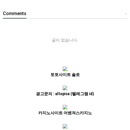
Comments
+
글이 없습니다.
토토사이트 솔로
광고문의 : altopica (텔레그램 id)
카지노사이트 어벤져스카지노