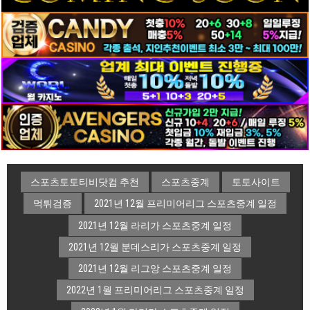
스포츠토토티비닷컴 추천
스포츠중계
토토사이트
먹튀검증
2021년 12월 프리미어리그 스포츠중계 일정
2021년 12월 라리가 스포츠중계 일정
2021년 12월 분데스리가 스포츠중계 일정
2021년 12월 리그앙 스포츠중계 일정
2022년 1월 프리미어리그 스포츠중계 일정