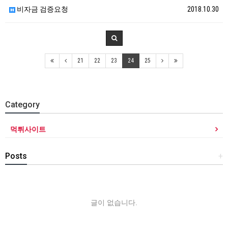
비자금 검증요청
2018.10.30
21
22
23
24
25
Category
먹튀사이트
Posts
+
글이 없습니다.