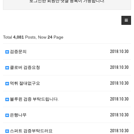
로그인한 회원만 댓글 등록이 가능합니다.
Total
4,081
Posts, Now
24
Page
검증문의
2018.10.30
클로버 검증요청
2018.10.30
먹튀 절대없구요
2018.10.30
블루윈 검증 부탁드립니다.
2018.10.30
은행나무
2018.10.30
스퍼트 검증부탁드러요
2018.10.30