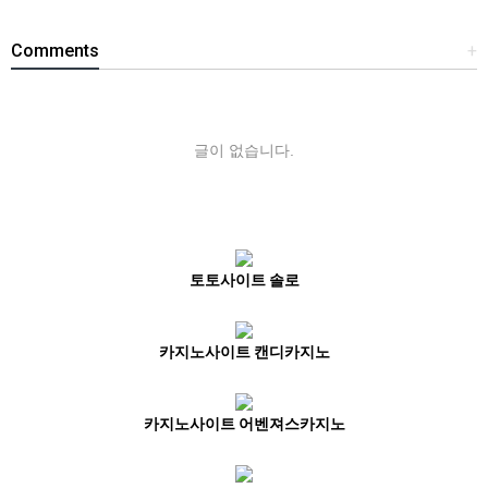
Comments
+
글이 없습니다.
토토사이트 솔로
카지노사이트 캔디카지노
카지노사이트 어벤져스카지노