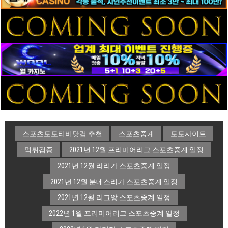
스포츠토토티비닷컴 추천
스포츠중계
토토사이트
먹튀검증
2021년 12월 프리미어리그 스포츠중계 일정
2021년 12월 라리가 스포츠중계 일정
2021년 12월 분데스리가 스포츠중계 일정
2021년 12월 리그앙 스포츠중계 일정
2022년 1월 프리미어리그 스포츠중계 일정