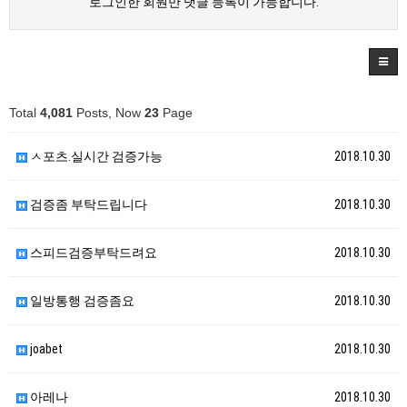
로그인한 회원만 댓글 등록이 가능합니다.
Total
4,081
Posts, Now
23
Page
ㅅ포츠.실시간 검증가능
2018.10.30
검증좀 부탁드립니다
2018.10.30
스피드검증부탁드려요
2018.10.30
일방통행 검증좀요
2018.10.30
joabet
2018.10.30
아레나
2018.10.30