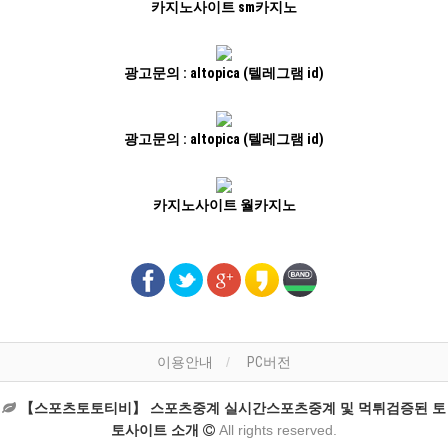
카지노사이트 sm카지노
광고문의 : altopica (텔레그램 id)
광고문의 : altopica (텔레그램 id)
카지노사이트 월카지노
이용안내
PC버전
【스포츠토토티비】 스포츠중계 실시간스포츠중계 및 먹튀검증된 토
토사이트 소개
All rights reserved.