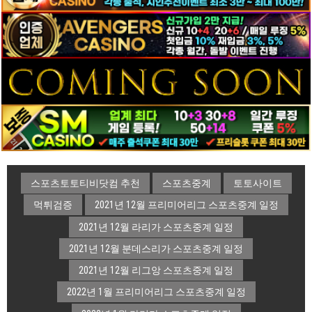
스포츠토토티비닷컴 추천
스포츠중계
토토사이트
먹튀검증
2021년 12월 프리미어리그 스포츠중계 일정
2021년 12월 라리가 스포츠중계 일정
2021년 12월 분데스리가 스포츠중계 일정
2021년 12월 리그앙 스포츠중계 일정
2022년 1월 프리미어리그 스포츠중계 일정