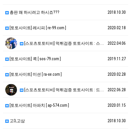
총판 왜 하시려고 하시죠???
2018.10.30
[토토사이트] 레시피 [ re-99.com ]
2020.02.18
[스포츠토토티비] 먹튀검증 토토사이트 : 스포츠365 …
2022.04.06
[토토사이트] 콕 [ sos-79.com ]
2019.11.27
[토토사이트] 미션 [ ra-xe.com ]
2020.02.28
[스포츠토토티비] 먹튀검증 토토사이트 : 드래곤 [ h…
2022.06.28
[토토사이트] 아파치 [ ap-574.com ]
2020.01.15
고3,고삼
2018.10.30