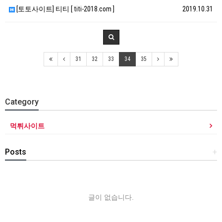
[토토사이트] 티티 [ titi-2018.com ]
2019.10.31
31
32
33
34
35
Category
먹튀사이트
Posts
+
글이 없습니다.