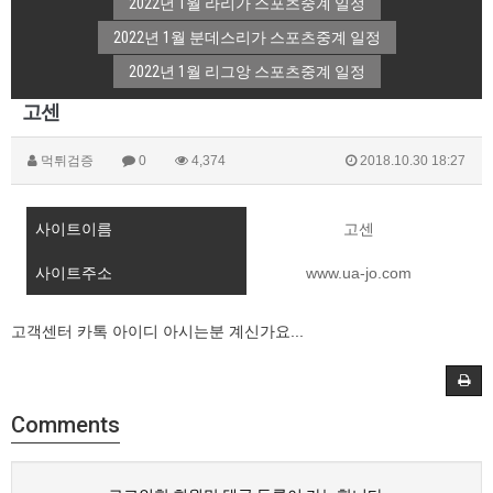
2022년 1월 라리가 스포츠중계 일정
2022년 1월 분데스리가 스포츠중계 일정
2022년 1월 리그앙 스포츠중계 일정
고센
먹튀검증
0
4,374
2018.10.30 18:27
사이트이름
고센
사이트주소
www.ua-jo.com
고객센터 카톡 아이디 아시는분 계신가요...
Comments