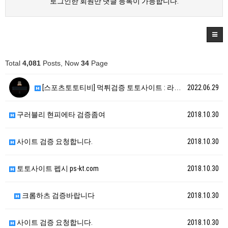
로그인한 회원만 댓글 등록이 가능합니다.
Total
4,081
Posts, Now
34
Page
[스포츠토토티비] 먹튀검증 토토사이트 : 라쿤 [ ht…
2022.06.29
구러블리 현피에타 검증좀여
2018.10.30
사이트 검증 요청합니다.
2018.10.30
토토사이트 펩시 ps-kt.com
2018.10.30
크롬하츠 검증바랍니다
2018.10.30
사이트 검증 요청합니다.
2018.10.30