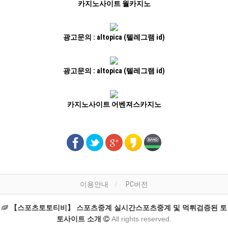
카지노사이트 월카지노
광고문의 : altopica (텔레그램 id)
광고문의 : altopica (텔레그램 id)
카지노사이트 어벤져스카지노
이용안내
PC버전
【스포츠토토티비】 스포츠중계 실시간스포츠중계 및 먹튀검증된 토
토사이트 소개
All rights reserved.