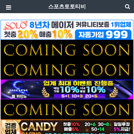
스포츠토토티비