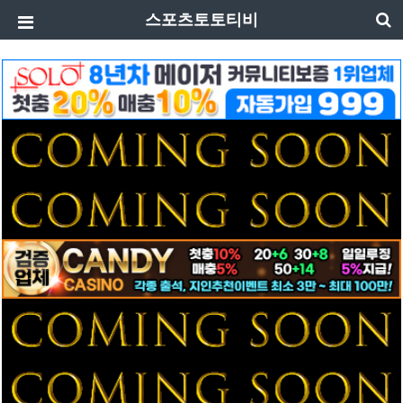
스포츠토토티비