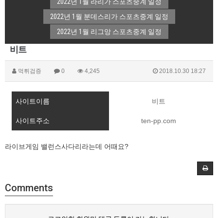
2022년 1월 라리가 스포츠중계 일정
2022년 1월 분데스리가 스포츠중계 일정
2022년 1월 리그앙 스포츠중계 일정
비트
먹튀검증
0
4,245
2018.10.30 18:27
사이트이름
비트
사이트주소
ten-pp.com
라이브게임 밸런스사다리라는데 어때요?
Comments