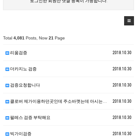
로그인한 회원만 댓글 등록이 가능합니다.
Total
4,081
Posts, Now
21
Page
리움검증
2018.10.30
더카지노 검증
2018.10.30
검증요청합니다
2018.10.30
클로버 제가이용하던곳인데 주소바꼇는데 아시는분 계신가여…
2018.10.30
팔레스 검증 부탁해요
2018.10.30
빅가이검증
2018.10.30