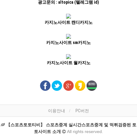
광고문의 : altopica (텔레그램 id)
카지노사이트 캔디카지노
카지노사이트 sm카지노
카지노사이트 월카지노
이용안내
PC버전
【스포츠토토티비】 스포츠중계 실시간스포츠중계 및 먹튀검증된 토
토사이트 소개
All rights reserved.