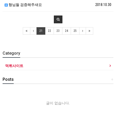
형님들 검증해주새요
2018.10.30
21
22
23
24
25
Category
먹튀사이트
Posts
+
글이 없습니다.