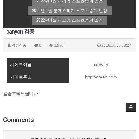
2022년 1월 라리가 스포츠중계 일정
2022년 1월 분데스리가 스포츠중계 일정
2022년 1월 리그앙 스포츠중계 일정
canyon 검증
먹튀검증
0
3,956
2018.10.30 18:27
사이트이름
canyon
사이트주소
http://co-ab.com
검증부탁드립니다
Comments