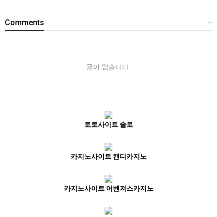
Comments
+
글이 없습니다.
토토사이트 솔로
카지노사이트 캔디카지노
카지노사이트 어벤져스카지노