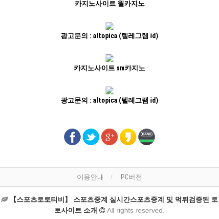
카지노사이트 월카지노
광고문의 : altopica (텔레그램 id)
카지노사이트 sm카지노
광고문의 : altopica (텔레그램 id)
이용안내
PC버전
【스포츠토토티비】 스포츠중계 실시간스포츠중계 및 먹튀검증된 토
토사이트 소개
All rights reserved.