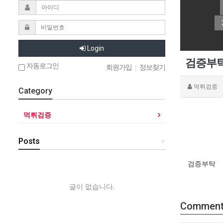
Login
검증부
자동로그인
회원가입
|
정보찾기
먹튀검증
Category
먹튀검증
Posts
+
검증부탁
글이 없습니다.
Commen