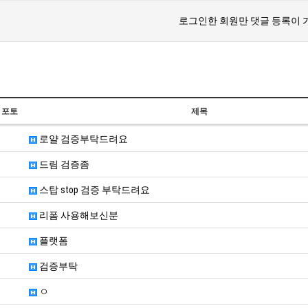
로그인한 회원만 댓글 등록이 
포토
제목
로얄 검증부탁드려요
드림 검증좀
스탑 stop 검증 부탁드려요
리폼 사용해보신분
플랫폼
검증부탁
ㅇ